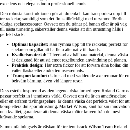
excellens och elegans inom professionell tennis.
Den robusta konstruktionen gör att du enkelt kan transportera upp till
tre racketar, samtidigt som det finns tillräckligt med utrymme för dina
viktiga spelaccessoarer. Oavsett om du tränar på banan eller är på väg
till nästa turnering, säkerställer denna väska att din utrustning hålls i
perfekt skick.
Optimal kapacitet:
Kan rymma upp till tre racketar, perfekt för
spelare som gillar att ha flera alternativ till hands.
Kvalitetsmaterial:
Tillverkad av hållbara material, denna väska
är designad för att stå emot regelbunden användning på planen.
Praktisk design:
Har extra fickor för att förvara dina bollar, din
vattenflaska eller andra tennisessentials.
Transportkomfort:
Utrustad med vadderade axelremmar för en
bekväm bärning, även vid längre resor.
Dess estetik inspirerad av den legendariska turneringen Roland Garros
passar perfekt in i tennisens värld. Oavsett om du är en amatörspelare
eller en erfaren tävlingsspelare, är denna väska det perfekta valet för att
komplettera din sportutrustning. Märket Wilson, känt för sin innovation
och kvalitet, garanterar att denna väska möter kraven från de mest
krävande spelarna.
Sammanfattningsvis är väskan för tre tennisrack Wilson Team Roland