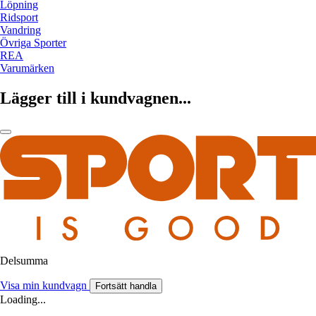
Löpning
Ridsport
Vandring
Övriga Sporter
REA
Varumärken
Lägger till i kundvagnen...
Delsumma
Visa min kundvagn
Fortsätt handla
Loading...