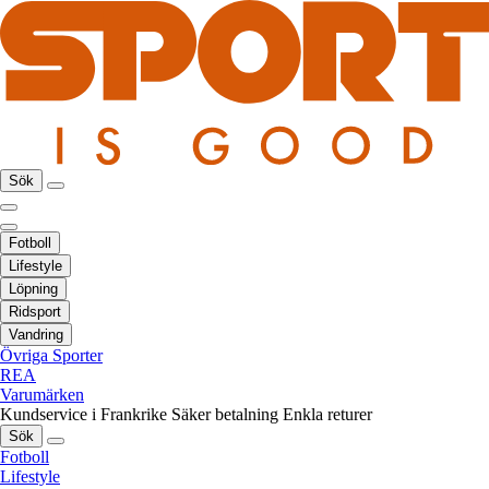
Sök
Fotboll
Lifestyle
Löpning
Ridsport
Vandring
Övriga Sporter
REA
Varumärken
Kundservice i Frankrike
Säker betalning
Enkla returer
Sök
Fotboll
Lifestyle