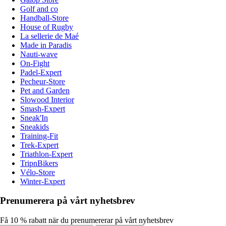
Golf and co
Handball-Store
House of Rugby
La sellerie de Maé
Made in Paradis
Nauti-wave
On-Fight
Padel-Expert
Pecheur-Store
Pet and Garden
Slowood Interior
Smash-Expert
Sneak'In
Sneakids
Training-Fit
Trek-Expert
Triathlon-Expert
TripnBikers
Vélo-Store
Winter-Expert
Prenumerera på vårt nyhetsbrev
Få 10 % rabatt när du prenumererar på vårt nyhetsbrev