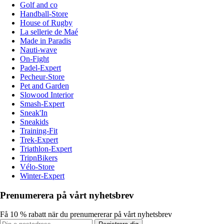
Golf and co
Handball-Store
House of Rugby
La sellerie de Maé
Made in Paradis
Nauti-wave
On-Fight
Padel-Expert
Pecheur-Store
Pet and Garden
Slowood Interior
Smash-Expert
Sneak'In
Sneakids
Training-Fit
Trek-Expert
Triathlon-Expert
TripnBikers
Vélo-Store
Winter-Expert
Prenumerera på vårt nyhetsbrev
Få 10 % rabatt när du prenumererar på vårt nyhetsbrev