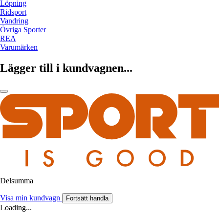
Löpning
Ridsport
Vandring
Övriga Sporter
REA
Varumärken
Lägger till i kundvagnen...
Delsumma
Visa min kundvagn
Fortsätt handla
Loading...