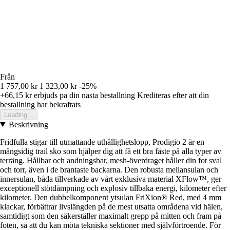
Från
1 757,00 kr
1 323,00 kr
-25%
+66,15 kr
erbjuds pa din nasta bestallning
Krediteras efter att din
bestallning har bekraftats
Loading...
Beskrivning
Fridfulla stigar till utmattande uthållighetslopp, Prodigio 2 är en
mångsidig trail sko som hjälper dig att få ett bra fäste på alla typer av
terräng. Hållbar och andningsbar, mesh-överdraget håller din fot sval
och torr, även i de brantaste backarna. Den robusta mellansulan och
innersulan, båda tillverkade av vårt exklusiva material XFlow™, ger
exceptionell stötdämpning och explosiv tillbaka energi, kilometer efter
kilometer. Den dubbelkomponent ytsulan FriXion® Red, med 4 mm
klackar, förbättrar livslängden på de mest utsatta områdena vid hälen,
samtidigt som den säkerställer maximalt grepp på mitten och fram på
foten, så att du kan möta tekniska sektioner med självförtroende. För