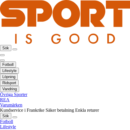
Sök
Fotboll
Lifestyle
Löpning
Ridsport
Vandring
Övriga Sporter
REA
Varumärken
Kundservice i Frankrike
Säker betalning
Enkla returer
Sök
Fotboll
Lifestyle