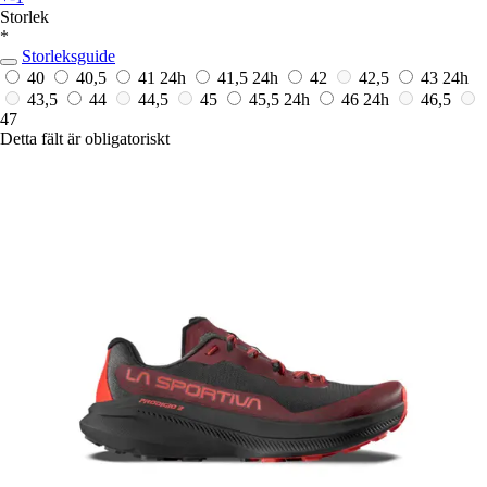
Storlek
*
Storleksguide
40
40,5
41
24h
41,5
24h
42
42,5
43
24h
43,5
44
44,5
45
45,5
24h
46
24h
46,5
47
Detta fält är obligatoriskt