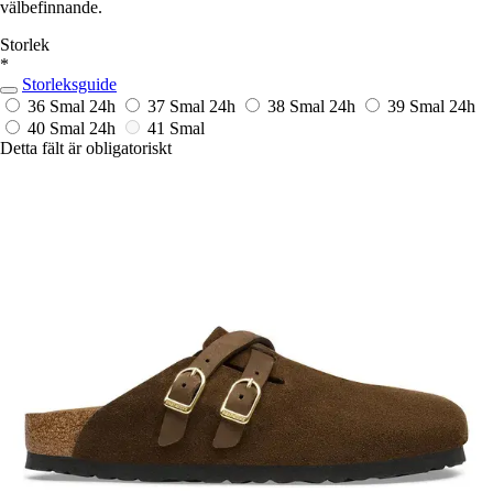
välbefinnande.
Storlek
*
Storleksguide
36 Smal
24h
37 Smal
24h
38 Smal
24h
39 Smal
24h
40 Smal
24h
41 Smal
Detta fält är obligatoriskt