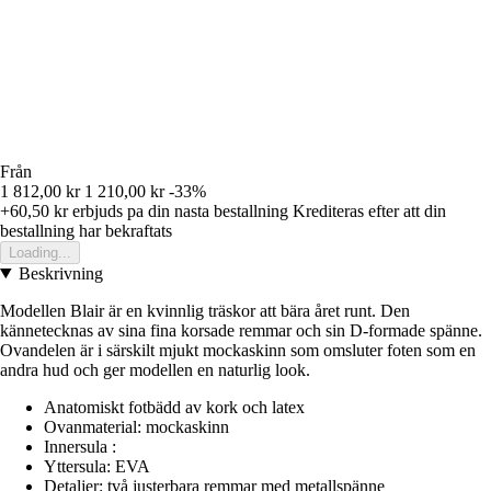
Från
1 812,00 kr
1 210,00 kr
-33%
+60,50 kr
erbjuds pa din nasta bestallning
Krediteras efter att din
bestallning har bekraftats
Loading...
Beskrivning
Modellen Blair är en kvinnlig träskor att bära året runt. Den
kännetecknas av sina fina korsade remmar och sin D-formade spänne.
Ovandelen är i särskilt mjukt mockaskinn som omsluter foten som en
andra hud och ger modellen en naturlig look.
Anatomiskt fotbädd av kork och latex
Ovanmaterial: mockaskinn
Innersula :
Yttersula: EVA
Detaljer: två justerbara remmar med metallspänne