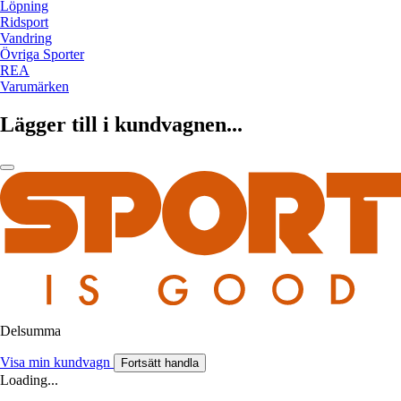
Löpning
Ridsport
Vandring
Övriga Sporter
REA
Varumärken
Lägger till i kundvagnen...
Delsumma
Visa min kundvagn
Fortsätt handla
Loading...