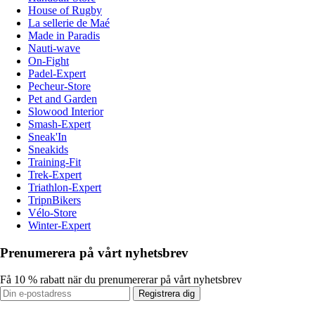
House of Rugby
La sellerie de Maé
Made in Paradis
Nauti-wave
On-Fight
Padel-Expert
Pecheur-Store
Pet and Garden
Slowood Interior
Smash-Expert
Sneak'In
Sneakids
Training-Fit
Trek-Expert
Triathlon-Expert
TripnBikers
Vélo-Store
Winter-Expert
Prenumerera på vårt nyhetsbrev
Få 10 % rabatt när du prenumererar på vårt nyhetsbrev
Registrera dig