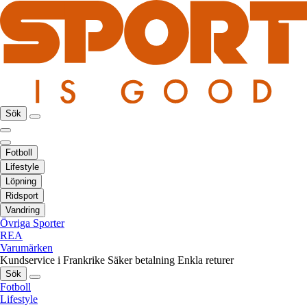
Sök
Fotboll
Lifestyle
Löpning
Ridsport
Vandring
Övriga Sporter
REA
Varumärken
Kundservice i Frankrike
Säker betalning
Enkla returer
Sök
Fotboll
Lifestyle