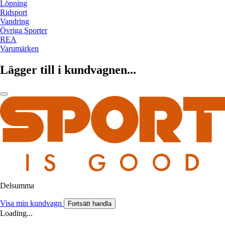
Löpning
Ridsport
Vandring
Övriga Sporter
REA
Varumärken
Lägger till i kundvagnen...
Delsumma
Visa min kundvagn
Fortsätt handla
Loading...