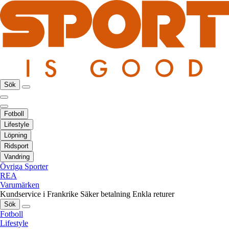
Sök
Fotboll
Lifestyle
Löpning
Ridsport
Vandring
Övriga Sporter
REA
Varumärken
Kundservice i Frankrike
Säker betalning
Enkla returer
Sök
Fotboll
Lifestyle