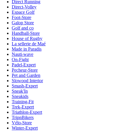
Direct Running
Direct-Volley
Espace Golf
Foot-Store
Galop Store
Golf and co
Handball-Store
House of Rugby
La sellerie de Maé
Made in Paradis
Nauti-wave
On-Fight
Padel-Expert
Pecheur-Store
Pet and Garden
Slowood Interior
Smash-Expert
Sneak'In
Sneakids
Training-Fit
Trek-Expert
Triathlon-Expert
TripnBikers
Vélo-Store
Winter-Expert