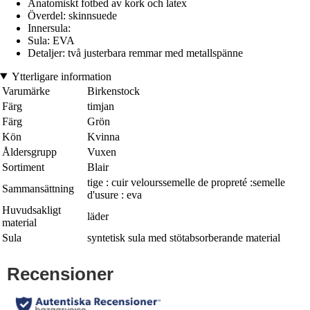
Anatomiskt fotbed av kork och latex
Överdel: skinnsuede
Innersula:
Sula: EVA
Detaljer: två justerbara remmar med metallspänne
Ytterligare information
Varumärke
Birkenstock
Färg
timjan
Färg
Grön
Kön
Kvinna
Åldersgrupp
Vuxen
Sortiment
Blair
tige : cuir velourssemelle de propreté :semelle
Sammansättning
d'usure : eva
Huvudsakligt
läder
material
Sula
syntetisk sula med stötabsorberande material