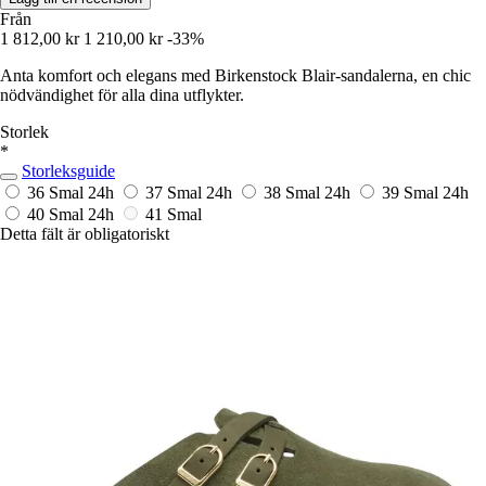
Från
1 812,00 kr
1 210,00 kr
-33%
Anta komfort och elegans med Birkenstock Blair-sandalerna, en chic
nödvändighet för alla dina utflykter.
Storlek
*
Storleksguide
36 Smal
24h
37 Smal
24h
38 Smal
24h
39 Smal
24h
40 Smal
24h
41 Smal
Detta fält är obligatoriskt