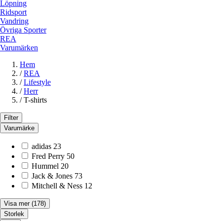
Löpning
Ridsport
Vandring
Övriga Sporter
REA
Varumärken
Hem
/
REA
/
Lifestyle
/
Herr
/
T-shirts
Filter
Varumärke
adidas
23
Fred Perry
50
Hummel
20
Jack & Jones
73
Mitchell & Ness
12
Visa mer
(178)
Storlek