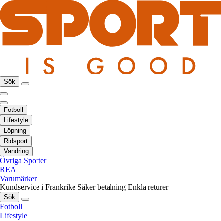
Sök
Fotboll
Lifestyle
Löpning
Ridsport
Vandring
Övriga Sporter
REA
Varumärken
Kundservice i Frankrike
Säker betalning
Enkla returer
Sök
Fotboll
Lifestyle