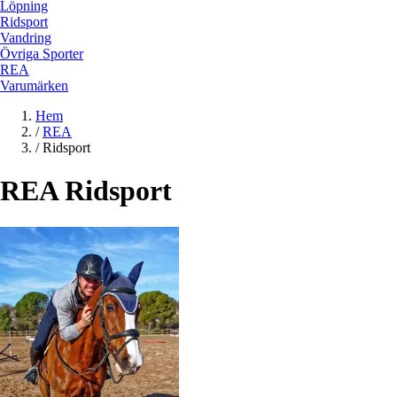
Löpning
Ridsport
Vandring
Övriga Sporter
REA
Varumärken
Hem
/
REA
/
Ridsport
REA Ridsport