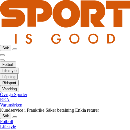
Sök
Fotboll
Lifestyle
Löpning
Ridsport
Vandring
Övriga Sporter
REA
Varumärken
Kundservice i Frankrike
Säker betalning
Enkla returer
Sök
Fotboll
Lifestyle