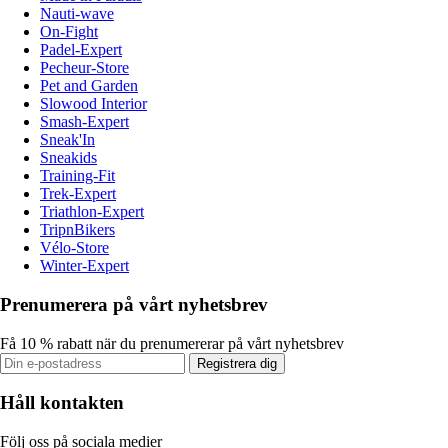
Nauti-wave
On-Fight
Padel-Expert
Pecheur-Store
Pet and Garden
Slowood Interior
Smash-Expert
Sneak'In
Sneakids
Training-Fit
Trek-Expert
Triathlon-Expert
TripnBikers
Vélo-Store
Winter-Expert
Prenumerera på vårt nyhetsbrev
Få 10 % rabatt när du prenumererar på vårt nyhetsbrev
Registrera dig
Håll kontakten
Följ oss på sociala medier