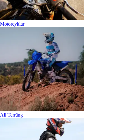
Motorcyklar
All Terräng