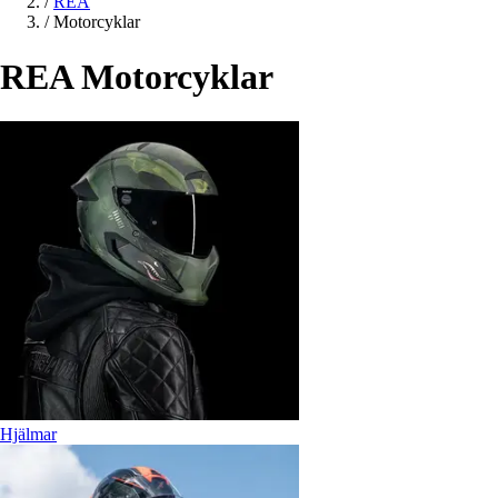
/
REA
/
Motorcyklar
REA Motorcyklar
Hjälmar