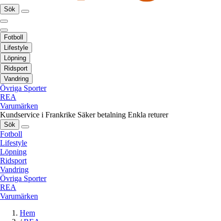
Sök
Fotboll
Lifestyle
Löpning
Ridsport
Vandring
Övriga Sporter
REA
Varumärken
Kundservice i Frankrike
Säker betalning
Enkla returer
Sök
Fotboll
Lifestyle
Löpning
Ridsport
Vandring
Övriga Sporter
REA
Varumärken
Hem