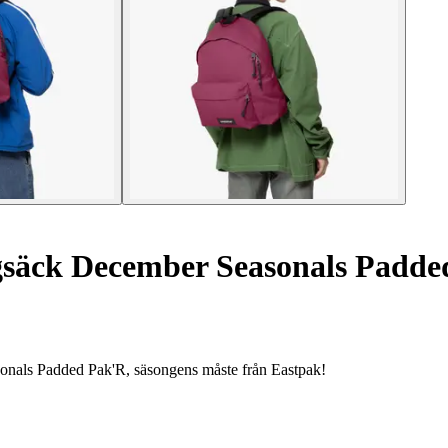
säck December Seasonals Padde
sonals Padded Pak'R, säsongens måste från Eastpak!