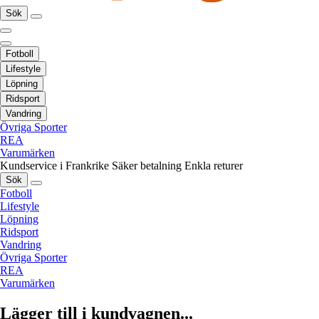
Sök
Fotboll
Lifestyle
Löpning
Ridsport
Vandring
Övriga Sporter
REA
Varumärken
Kundservice i Frankrike
Säker betalning
Enkla returer
Sök
Fotboll
Lifestyle
Löpning
Ridsport
Vandring
Övriga Sporter
REA
Varumärken
Lägger till i kundvagnen...