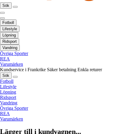
Sök
Fotboll
Lifestyle
Löpning
Ridsport
Vandring
Övriga Sporter
REA
Varumärken
Kundservice i Frankrike
Säker betalning
Enkla returer
Sök
Fotboll
Lifestyle
Löpning
Ridsport
Vandring
Övriga Sporter
REA
Varumärken
Lägger till i kundvagnen...