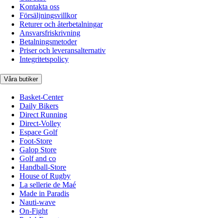
Kontakta oss
Försäljningsvillkor
Returer och återbetalningar
Ansvarsfriskrivning
Betalningsmetoder
Priser och leveransalternativ
Integritetspolicy
Våra butiker
Basket-Center
Daily Bikers
Direct Running
Direct-Volley
Espace Golf
Foot-Store
Galop Store
Golf and co
Handball-Store
House of Rugby
La sellerie de Maé
Made in Paradis
Nauti-wave
On-Fight