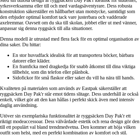
Med sin tidlösa design är ryggsäcken Day Pak'r idealisk för studenter,
yrkesverksamma eller till och med vardagsäventyrare. Dess robusta
konstruktion säkerställer en hållbarhet utan motstycke, samtidigt som
den erbjuder optimal komfort tack vare justerbara och vadderade
axelremmar. Oavsett om du ska till skolan, jobbet eller ut med vänner,
anpassar sig denna ryggsäck till alla situationer.
Denna modell är utrustad med flera fack för en optimal organisation av
dina saker. Du hittar:
En stor huvudfack idealisk för att transportera böcker, bärbara
datorer eller kläder.
En framficka med dragkedja för snabb åtkomst till dina viktiga
tillbehör, som din telefon eller plånbok.
Sidofickor för små flaskor eller saker du vill ha nära till hands.
Kvaliteten på materialen som används av Eastpak säkerställer att
ryggsäcken Day Pak'r står emot tidens slitage. Dess underhåll är också
enkelt, vilket gör att den kan hållas i perfekt skick även med intensiv
daglig användning.
Utöver sin exemplariska funktionalitet är ryggsäcken Day Pak'r ett
riktigt modeaccessoar. Dess välvårdade estetik och rena design gör den
till ett populärt val bland trendmedvetna. Den kommer att höja vilken
outfit som helst, med en perfekt kombination av komfort och stil.