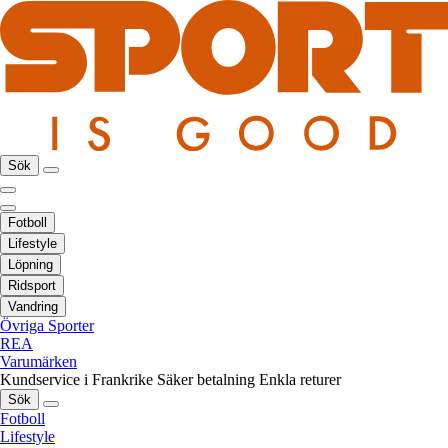
Sök
Fotboll
Lifestyle
Löpning
Ridsport
Vandring
Övriga Sporter
REA
Varumärken
Kundservice i Frankrike
Säker betalning
Enkla returer
Sök
Fotboll
Lifestyle