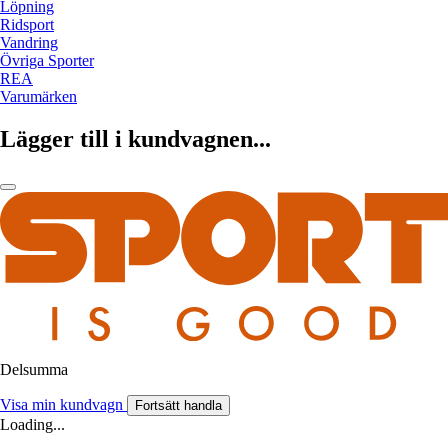
Löpning
Ridsport
Vandring
Övriga Sporter
REA
Varumärken
Lägger till i kundvagnen...
Delsumma
Visa min kundvagn
Fortsätt handla
Loading...