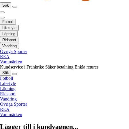
Sök
Fotboll
Lifestyle
Löpning
Ridsport
Vandring
Övriga Sporter
REA
Varumärken
Kundservice i Frankrike
Säker betalning
Enkla returer
Sök
Fotboll
Lifestyle
Löpning
Ridsport
Vandring
Övriga Sporter
REA
Varumärken
Lägger till i kundvagnen...