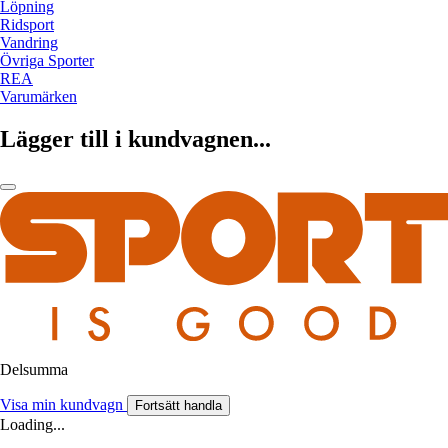
Löpning
Ridsport
Vandring
Övriga Sporter
REA
Varumärken
Lägger till i kundvagnen...
Delsumma
Visa min kundvagn
Fortsätt handla
Loading...