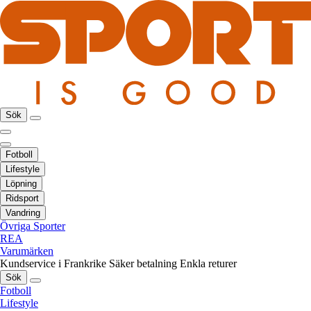
Sök
Fotboll
Lifestyle
Löpning
Ridsport
Vandring
Övriga Sporter
REA
Varumärken
Kundservice i Frankrike
Säker betalning
Enkla returer
Sök
Fotboll
Lifestyle