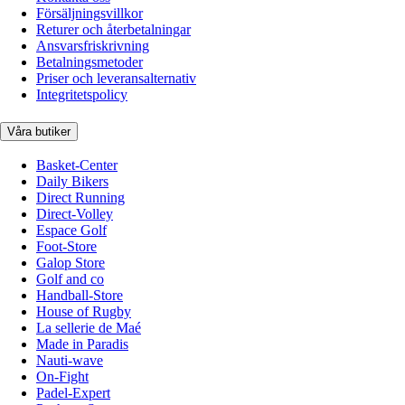
Försäljningsvillkor
Returer och återbetalningar
Ansvarsfriskrivning
Betalningsmetoder
Priser och leveransalternativ
Integritetspolicy
Våra butiker
Basket-Center
Daily Bikers
Direct Running
Direct-Volley
Espace Golf
Foot-Store
Galop Store
Golf and co
Handball-Store
House of Rugby
La sellerie de Maé
Made in Paradis
Nauti-wave
On-Fight
Padel-Expert