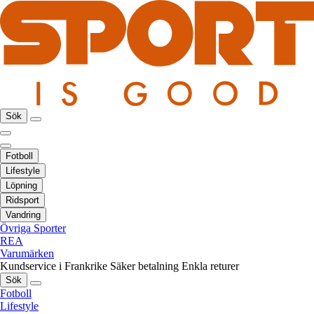
Sök
Fotboll
Lifestyle
Löpning
Ridsport
Vandring
Övriga Sporter
REA
Varumärken
Kundservice i Frankrike
Säker betalning
Enkla returer
Sök
Fotboll
Lifestyle