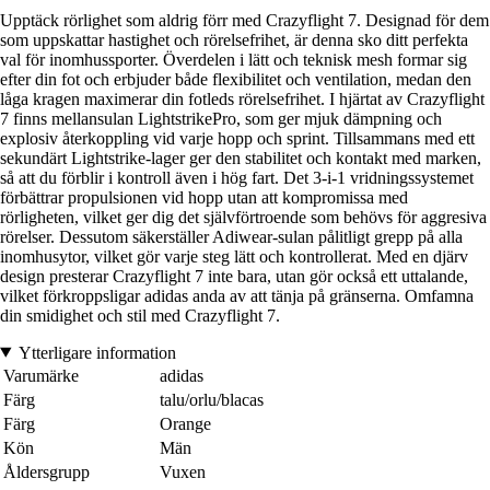
Upptäck rörlighet som aldrig förr med Crazyflight 7. Designad för dem
som uppskattar hastighet och rörelsefrihet, är denna sko ditt perfekta
val för inomhussporter. Överdelen i lätt och teknisk mesh formar sig
efter din fot och erbjuder både flexibilitet och ventilation, medan den
låga kragen maximerar din fotleds rörelsefrihet. I hjärtat av Crazyflight
7 finns mellansulan LightstrikePro, som ger mjuk dämpning och
explosiv återkoppling vid varje hopp och sprint. Tillsammans med ett
sekundärt Lightstrike-lager ger den stabilitet och kontakt med marken,
så att du förblir i kontroll även i hög fart. Det 3-i-1 vridningssystemet
förbättrar propulsionen vid hopp utan att kompromissa med
rörligheten, vilket ger dig det självförtroende som behövs för aggresiva
rörelser. Dessutom säkerställer Adiwear-sulan pålitligt grepp på alla
inomhusytor, vilket gör varje steg lätt och kontrollerat. Med en djärv
design presterar Crazyflight 7 inte bara, utan gör också ett uttalande,
vilket förkroppsligar adidas anda av att tänja på gränserna. Omfamna
din smidighet och stil med Crazyflight 7.
Ytterligare information
Varumärke
adidas
Färg
talu/orlu/blacas
Färg
Orange
Kön
Män
Åldersgrupp
Vuxen