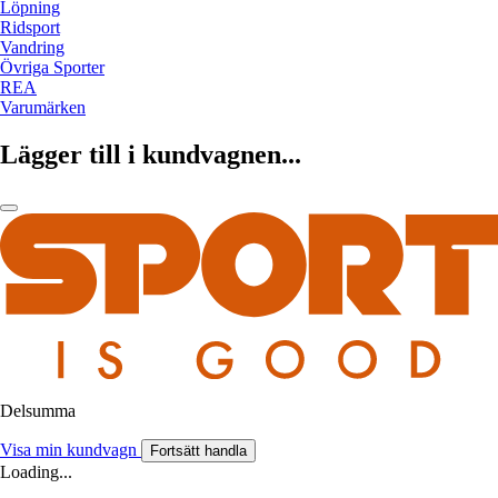
Löpning
Ridsport
Vandring
Övriga Sporter
REA
Varumärken
Lägger till i kundvagnen...
Delsumma
Visa min kundvagn
Fortsätt handla
Loading...