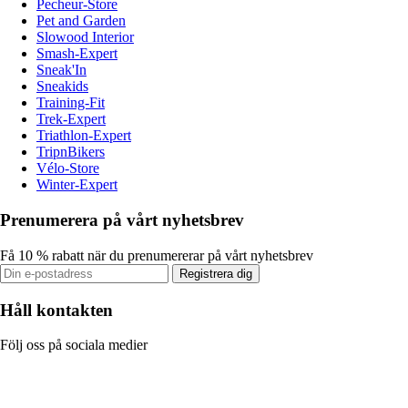
Pecheur-Store
Pet and Garden
Slowood Interior
Smash-Expert
Sneak'In
Sneakids
Training-Fit
Trek-Expert
Triathlon-Expert
TripnBikers
Vélo-Store
Winter-Expert
Prenumerera på vårt nyhetsbrev
Få 10 % rabatt när du prenumererar på vårt nyhetsbrev
Registrera dig
Håll kontakten
Följ oss på sociala medier