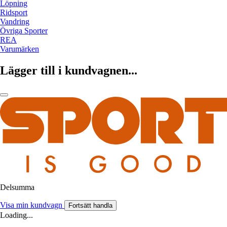
Löpning
Ridsport
Vandring
Övriga Sporter
REA
Varumärken
Lägger till i kundvagnen...
Delsumma
Visa min kundvagn
Fortsätt handla
Loading...