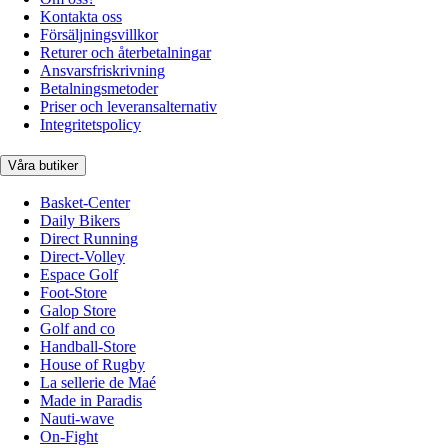
Kontakta oss
Försäljningsvillkor
Returer och återbetalningar
Ansvarsfriskrivning
Betalningsmetoder
Priser och leveransalternativ
Integritetspolicy
Våra butiker
Basket-Center
Daily Bikers
Direct Running
Direct-Volley
Espace Golf
Foot-Store
Galop Store
Golf and co
Handball-Store
House of Rugby
La sellerie de Maé
Made in Paradis
Nauti-wave
On-Fight