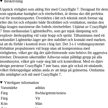
Beskrivning
Upptäck rörlighet som aldrig förr med Crazyflight 7. Designad för dem
som uppskattar hastighet och rörelsefrihet, är denna sko ditt perfekta
val för inomhussporter. Överdelen i lätt och teknisk mesh formar sig
efter din fot och erbjuder både flexibilitet och ventilation, medan den
låga kragen maximerar din fotleds rörelsefrihet. I hjärtat av Crazyflight
7 finns mellansulan LightstrikePro, som ger mjuk dämpning och
explosiv återkoppling vid varje hopp och sprint. Tillsammans med ett
sekundärt Lightstrike-lager ger den stabilitet och kontakt med marken,
så att du förblir i kontroll även i hög fart. Det 3-i-1 vridningssystemet
förbättrar propulsionen vid hopp utan att kompromissa med
rörligheten, vilket ger dig det självförtroende som behövs för aggresiva
rörelser. Dessutom säkerställer Adiwear-sulan pålitligt grepp på alla
inomhusytor, vilket gör varje steg lätt och kontrollerat. Med en djärv
design presterar Crazyflight 7 inte bara, utan gör också ett uttalande,
vilket förkroppsligar adidas anda av att tänja på gränserna. Omfamna
din smidighet och stil med Crazyflight 7.
Ytterligare information
Varumärke
adidas
Färg
ftwbla/grtrme/noiess
Färg
Vit
Kön
Män