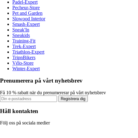
Padel-Expert
Pecheur-Store
Pet and Garden
Slowood Interior
Smash-Expert
Sneak'In
Sneakids
Training-Fit
Trek-Expert
Triathlon-Expert
TripnBikers
Vélo-Store
Winter-Expert
Prenumerera på vårt nyhetsbrev
Få 10 % rabatt när du prenumererar på vårt nyhetsbrev
Registrera dig
Håll kontakten
Följ oss på sociala medier