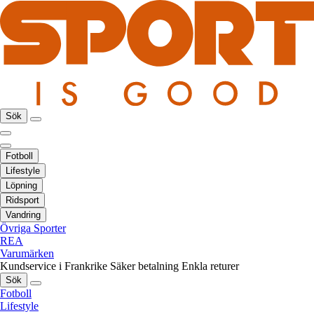
Sök
Fotboll
Lifestyle
Löpning
Ridsport
Vandring
Övriga Sporter
REA
Varumärken
Kundservice i Frankrike
Säker betalning
Enkla returer
Sök
Fotboll
Lifestyle