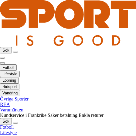
Sök
Fotboll
Lifestyle
Löpning
Ridsport
Vandring
Övriga Sporter
REA
Varumärken
Kundservice i Frankrike
Säker betalning
Enkla returer
Sök
Fotboll
Lifestyle