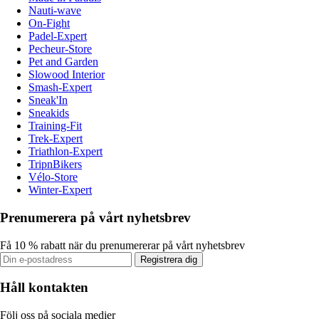
Nauti-wave
On-Fight
Padel-Expert
Pecheur-Store
Pet and Garden
Slowood Interior
Smash-Expert
Sneak'In
Sneakids
Training-Fit
Trek-Expert
Triathlon-Expert
TripnBikers
Vélo-Store
Winter-Expert
Prenumerera på vårt nyhetsbrev
Få 10 % rabatt när du prenumererar på vårt nyhetsbrev
Registrera dig
Håll kontakten
Följ oss på sociala medier