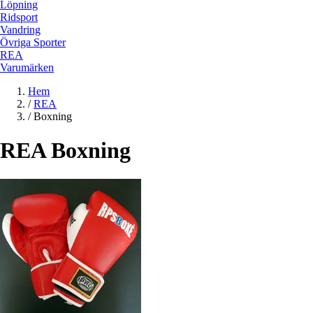
Löpning
Ridsport
Vandring
Övriga Sporter
REA
Varumärken
Hem
/
REA
/
Boxning
REA Boxning