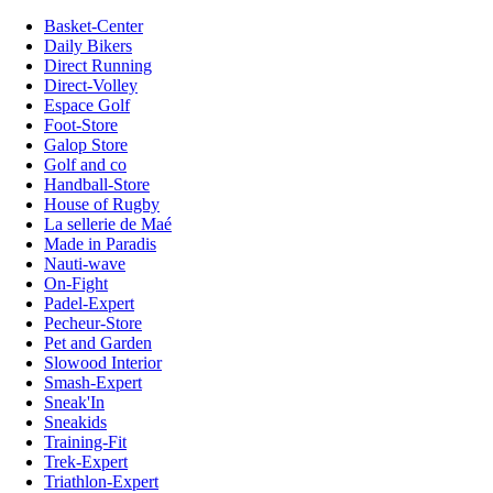
Basket-Center
Daily Bikers
Direct Running
Direct-Volley
Espace Golf
Foot-Store
Galop Store
Golf and co
Handball-Store
House of Rugby
La sellerie de Maé
Made in Paradis
Nauti-wave
On-Fight
Padel-Expert
Pecheur-Store
Pet and Garden
Slowood Interior
Smash-Expert
Sneak'In
Sneakids
Training-Fit
Trek-Expert
Triathlon-Expert