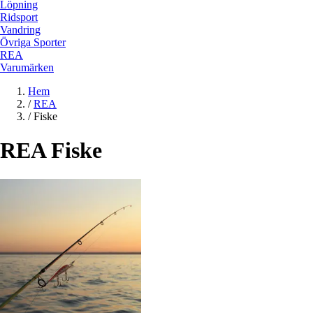
Löpning
Ridsport
Vandring
Övriga Sporter
REA
Varumärken
Hem
/
REA
/
Fiske
REA Fiske