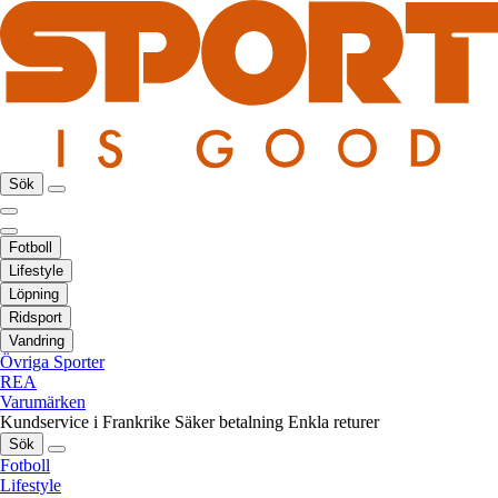
Sök
Fotboll
Lifestyle
Löpning
Ridsport
Vandring
Övriga Sporter
REA
Varumärken
Kundservice i Frankrike
Säker betalning
Enkla returer
Sök
Fotboll
Lifestyle