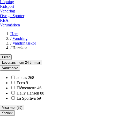
Löpning
Ridsport
Vandring
Övriga Sporter
REA
Varumärken
Hem
/
Vandring
/
Vandringsskor
/
Herrskor
Filter
Leverans inom 24 timmar
Varumärke
adidas
268
Ecco
9
Élémenterre
46
Helly Hansen
88
La Sportiva
69
Visa mer
(89)
Storlek