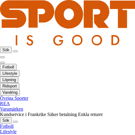
Sök
Fotboll
Lifestyle
Löpning
Ridsport
Vandring
Övriga Sporter
REA
Varumärken
Kundservice i Frankrike
Säker betalning
Enkla returer
Sök
Fotboll
Lifestyle