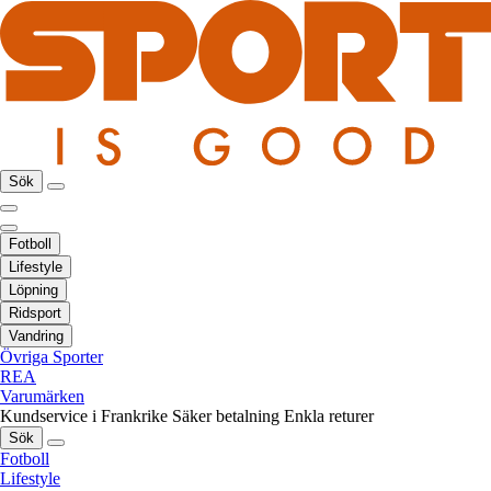
Sök
Fotboll
Lifestyle
Löpning
Ridsport
Vandring
Övriga Sporter
REA
Varumärken
Kundservice i Frankrike
Säker betalning
Enkla returer
Sök
Fotboll
Lifestyle