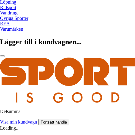
Löpning
Ridsport
Vandring
Övriga Sporter
REA
Varumärken
Lägger till i kundvagnen...
Delsumma
Visa min kundvagn
Fortsätt handla
Loading...