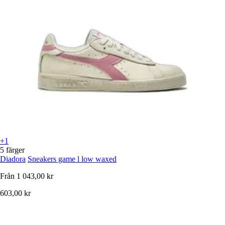
+1
5 färger
Diadora
Sneakers game l low waxed
Från
1 043,00 kr
603,00 kr