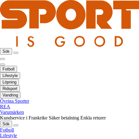
Sök
Fotboll
Lifestyle
Löpning
Ridsport
Vandring
Övriga Sporter
REA
Varumärken
Kundservice i Frankrike
Säker betalning
Enkla returer
Sök
Fotboll
Lifestyle