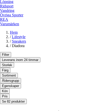
Löpning
Ridsport
Vandring
Övriga Sporter
REA
Varumärken
Hem
/
Lifestyle
/
Sneakers
/
Diadora
Filter
Leverans inom 24 timmar
Storlek
Färg
Sortiment
Åldersgrupp
Egenskaper
Kön
Pris
Se 82 produkter