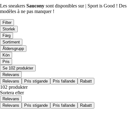
Les sneakers
Saucony
sont disponibles sur | Sport is Good ! Des
modèles à ne pas manquer !
Filter
Storlek
Färg
Sortiment
Åldersgrupp
Kön
Pris
Se 102 produkter
Relevans
Relevans
Pris stigande
Pris fallande
Rabatt
102 produkter
Sortera efter
Relevans
Relevans
Pris stigande
Pris fallande
Rabatt