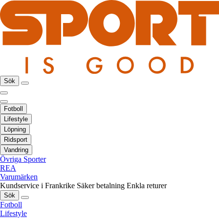
Sök
Fotboll
Lifestyle
Löpning
Ridsport
Vandring
Övriga Sporter
REA
Varumärken
Kundservice i Frankrike
Säker betalning
Enkla returer
Sök
Fotboll
Lifestyle