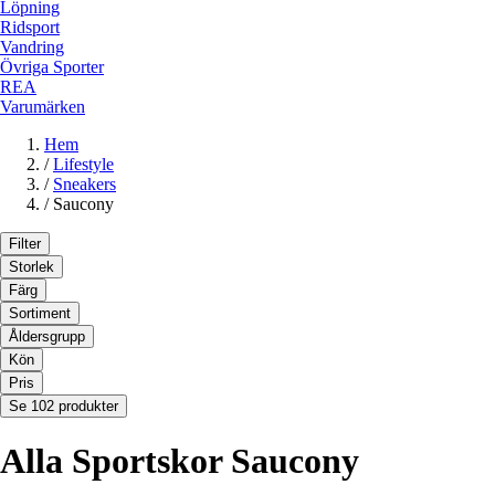
Löpning
Ridsport
Vandring
Övriga Sporter
REA
Varumärken
Hem
/
Lifestyle
/
Sneakers
/
Saucony
Filter
Storlek
Färg
Sortiment
Åldersgrupp
Kön
Pris
Se 102 produkter
Alla Sportskor Saucony