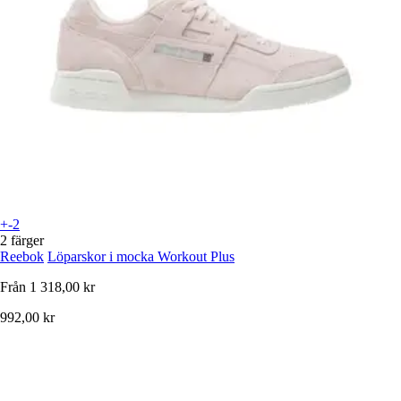
+-2
2 färger
Reebok
Löparskor i mocka Workout Plus
Från
1 318,00 kr
992,00 kr