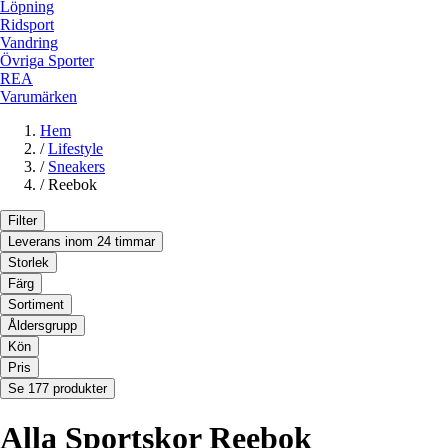
Löpning
Ridsport
Vandring
Övriga Sporter
REA
Varumärken
Hem
/
Lifestyle
/
Sneakers
/
Reebok
Filter
Leverans inom 24 timmar
Storlek
Färg
Sortiment
Åldersgrupp
Kön
Pris
Se 177 produkter
Alla Sportskor Reebok