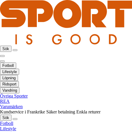
Sök
Fotboll
Lifestyle
Löpning
Ridsport
Vandring
Övriga Sporter
REA
Varumärken
Kundservice i Frankrike
Säker betalning
Enkla returer
Sök
Fotboll
Lifestyle