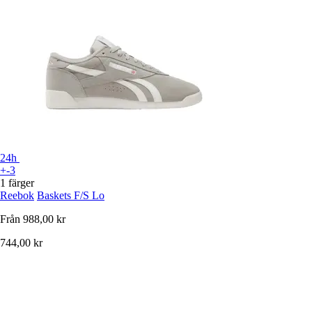
24h
+-3
1 färger
Reebok
Baskets F/S Lo
Från
988,00 kr
744,00 kr