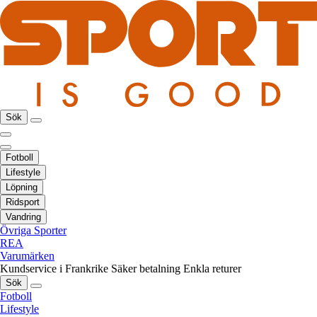
Sök
Fotboll
Lifestyle
Löpning
Ridsport
Vandring
Övriga Sporter
REA
Varumärken
Kundservice i Frankrike
Säker betalning
Enkla returer
Sök
Fotboll
Lifestyle