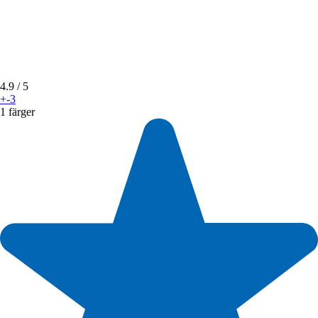
4.9
/ 5
+-3
1 färger