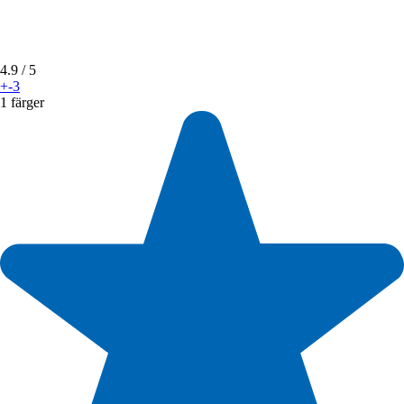
4.9
/ 5
+-3
1 färger