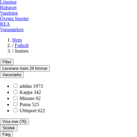
Löpning
Ridsport
Vandring
Övriga Sporter
REA
Varumärken
Hem
/
Fotboll
/
Juniors
Filter
Leverans inom 24 timmar
Varumärke
adidas
1973
Kappa
342
Mizuno
92
Puma
525
Uhlsport
622
Visa mer
(76)
Storlek
Färg