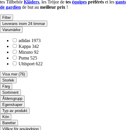
tes Tillbehör
Kläders
, les Tröjor de
tes
équipes
préférés
et les
gants
de gardien
de but au
meilleur prix
!
Filter
Leverans inom 24 timmar
Varumärke
adidas
1973
Kappa
342
Mizuno
92
Puma
525
Uhlsport
622
Visa mer
(76)
Storlek
Färg
Sortiment
Åldersgrupp
Egenskaper
Typ av produkt
Kön
Baretter
Villkor för användning