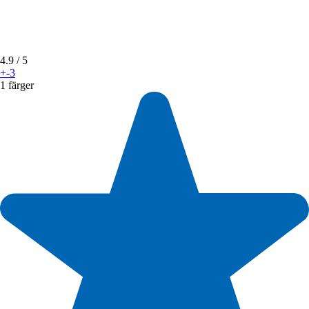
4.9
/ 5
+-3
1 färger