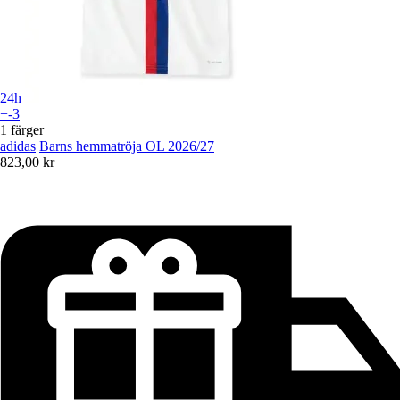
24h
+-3
1 färger
adidas
Barns hemmatröja OL 2026/27
823,00 kr