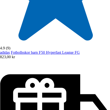
4.9 (9)
adidas
Fotbollsskor barn F50 Hyperfast League FG
823,00 kr